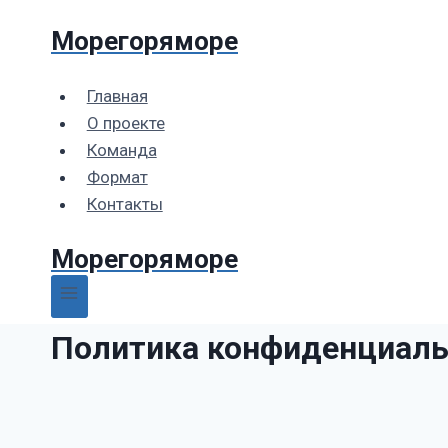
Перейти
Морегоряморе
к
содержимому
Главная
О проекте
Команда
Формат
Контакты
Морегоряморе
Политика конфиденциаль